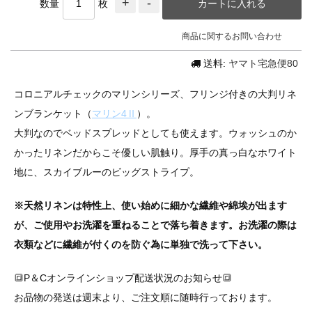
数量
枚
商品に関するお問い合わせ
送料:
ヤマト宅急便80
コロニアルチェックのマリンシリーズ、フリンジ付きの大判リネ
ンブランケット（
マリン4Ⅱ
）。
大判なのでベッドスプレッドとしても使えます。ウォッシュのか
かったリネンだからこそ優しい肌触り。厚手の真っ白なホワイト
地に、スカイブルーのビッグストライプ。
※天然リネンは特性上、使い始めに細かな繊維や綿埃が出ます
が、ご使用やお洗濯を重ねることで落ち着きます。お洗濯の際は
衣類などに繊維が付くのを防ぐ為に単独で洗って下さい。
🔳P＆Cオンラインショップ配送状況のお知らせ🔳
お品物の発送は週末より、ご注文順に随時行っております。