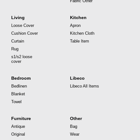
Fabric Other
Living
Kitchen
Loose Cover
Apron
Cushion Cover
Kitchen Cloth
Curtain
Table Item
Rug
s1/s2 loose
cover
Bedroom
Libeco
Bedlinen
Libeco All Items
Blanket
Towel
Furniture
Other
Antique
Bag
Original
Wear