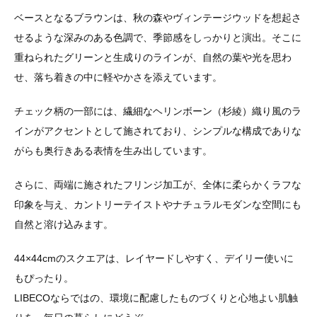
ベースとなるブラウンは、秋の森やヴィンテージウッドを想起さ
せるような深みのある色調で、季節感をしっかりと演出。そこに
重ねられたグリーンと生成りのラインが、自然の葉や光を思わ
せ、落ち着きの中に軽やかさを添えています。
チェック柄の一部には、繊細なヘリンボーン（杉綾）織り風のラ
インがアクセントとして施されており、シンプルな構成でありな
がらも奥行きある表情を生み出しています。
さらに、両端に施されたフリンジ加工が、全体に柔らかくラフな
印象を与え、カントリーテイストやナチュラルモダンな空間にも
自然と溶け込みます。
44×44cmのスクエアは、レイヤードしやすく、デイリー使いに
もぴったり。
LIBECOならではの、環境に配慮したものづくりと心地よい肌触