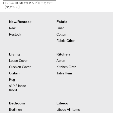
LIBECO HOME//リネンピローカバー
【マクシン】
New/Restock
Fabric
New
Linen
Restock
Cotton
Fabric Other
Living
Kitchen
Loose Cover
Apron
Cushion Cover
Kitchen Cloth
Curtain
Table Item
Rug
s1/s2 loose
cover
Bedroom
Libeco
Bedlinen
Libeco All Items