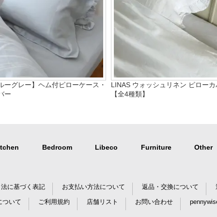
ルーグレー】ヘム付ピローケース・
LINAS ウォッシュリネン ピロー
バー
【全4種類】
itchen
Bedroom
Libeco
Furniture
Other
引法に基づく表記
お支払い方法について
返品・交換について
について
ご利用規約
店舗リスト
お問い合わせ
pennywise