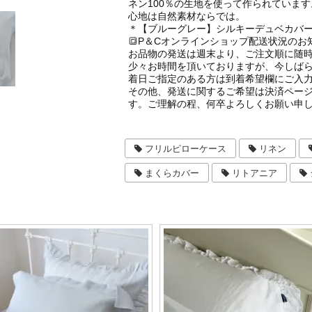
ネン100％の生地を使って作られていま
心地は自然素材ならでは。
＊【ブルーグレー】シルキーデュベカバ
🔳P＆Cオンラインショップ配送状況のお知
お品物の発送は週末より、ご注文順に随
少々お時間を頂いておりますが、今しば
着日ご指定のある方は到着希望欄にご入
その他、発送に関するご希望は決済ペー
す。ご理解の程、何卒よろしくお願い申
フリルピローケース
リネン
まくらカバー
リトアニア