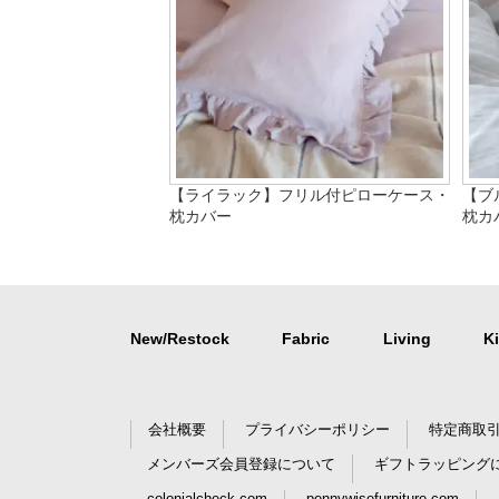
【ライラック】フリル付ピローケース・
【ブ
枕カバー
枕カ
New/Restock
Fabric
Living
K
会社概要
プライバシーポリシー
特定商取
メンバーズ会員登録について
ギフトラッピング
colonialcheck.com
pennywisefurniture.com