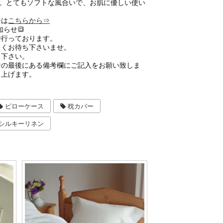
す。とてもソフトな風合いで、お肌に優しい使い
ーは
こちらから⇒
らせ🔳
時行っております。
らくお待ち下さいませ。
力下さい。
ジの最後にある備考欄にご記入をお願い致しま
し上げます。
ピローケース
枕カバー
シルキーリネン