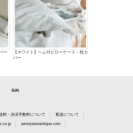
カバー
【ホワイト】ヘム付ピローケース・枕カ
バー
Gift
送料・決済手数料について
配送について
.co.jp
pennywiseantique.com