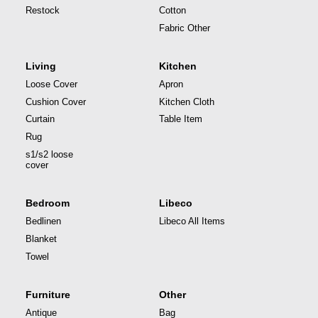
Restock
Cotton
Fabric Other
Living
Kitchen
Loose Cover
Apron
Cushion Cover
Kitchen Cloth
Curtain
Table Item
Rug
s1/s2 loose
cover
Bedroom
Libeco
Bedlinen
Libeco All Items
Blanket
Towel
Furniture
Other
Antique
Bag