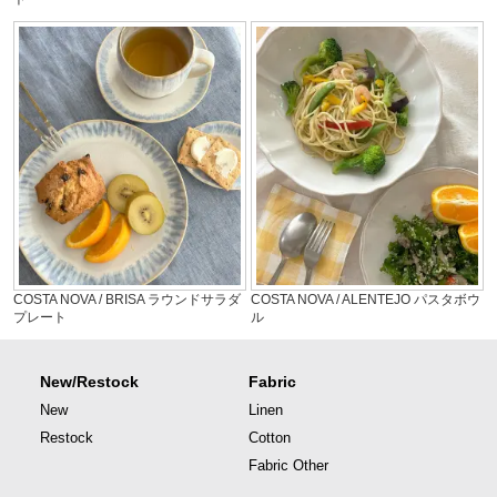
COSTA NOVA / BRISA ラウンドサラダ
COSTA NOVA / ALENTEJO パスタボウ
プレート
ル
New/Restock
Fabric
New
Linen
Restock
Cotton
Fabric Other