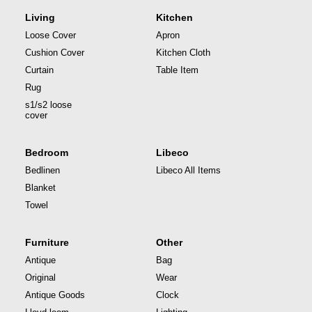
Living
Kitchen
Loose Cover
Apron
Cushion Cover
Kitchen Cloth
Curtain
Table Item
Rug
s1/s2 loose
cover
Bedroom
Libeco
Bedlinen
Libeco All Items
Blanket
Towel
Furniture
Other
Antique
Bag
Original
Wear
Antique Goods
Clock