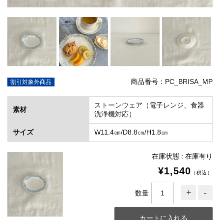
商品番号：PC_BRISA_MP
割引対象外商品
ストーンウェア（電子レンジ、食器
素材
洗浄機対応）
サイズ
W11.4㎝/D8.8㎝/H1.8㎝
在庫状態 : 在庫有り
¥1,540
（税込）
数量