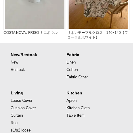
COSTA NOVA / FRISO ミニボウル
リネンテーブルクロス 140×140【フ
ローラルホワイト】
New/Restock
Fabric
New
Linen
Restock
Cotton
Fabric Other
Living
Kitchen
Loose Cover
Apron
Cushion Cover
Kitchen Cloth
Curtain
Table Item
Rug
s1/s2 loose