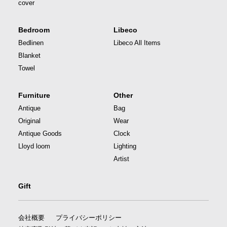
cover
Bedroom
Libeco
Bedlinen
Libeco All Items
Blanket
Towel
Furniture
Other
Antique
Bag
Original
Wear
Antique Goods
Clock
Lloyd loom
Lighting
Artist
Gift
会社概要
プライバシーポリシー