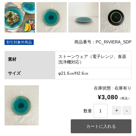
商品番号：PC_RIVIERA_SDP
割引対象外商品
ストーンウェア（電子レンジ、食器
素材
洗浄機対応）
サイズ
φ21.6㎝/H2.6㎝
在庫状態 : 在庫有り
¥3,080
（税込）
数量