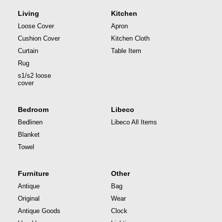
Living
Kitchen
Loose Cover
Apron
Cushion Cover
Kitchen Cloth
Curtain
Table Item
Rug
s1/s2 loose
cover
Bedroom
Libeco
Bedlinen
Libeco All Items
Blanket
Towel
Furniture
Other
Antique
Bag
Original
Wear
Antique Goods
Clock