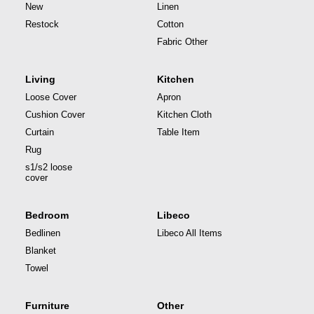
New
Linen
Restock
Cotton
Fabric Other
Living
Kitchen
Loose Cover
Apron
Cushion Cover
Kitchen Cloth
Curtain
Table Item
Rug
s1/s2 loose
cover
Bedroom
Libeco
Bedlinen
Libeco All Items
Blanket
Towel
Furniture
Other