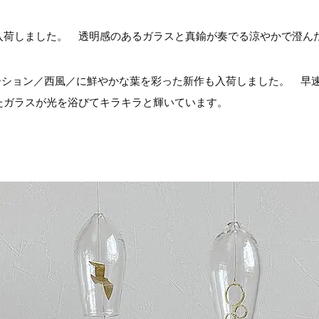
入荷しました。 透明感のあるガラスと真鍮が奏でる涼やかで澄ん
レーション／西風／に鮮やかな葉を彩った新作も入荷しました。 早
たガラスが光を浴びてキラキラと輝いています。