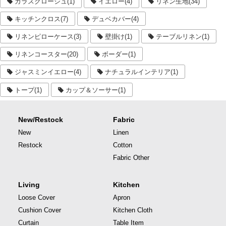
ガラスクローシュ(1)
イエロー(4)
リネン生地(34)
キッチンクロス(7)
デュベカバー(4)
リネンピローケース(3)
壁掛け(1)
テーブルリネン(1)
リネンコースター(20)
ボーダー(1)
ジャスミンイエロー(4)
ナチュラルインテリア(1)
トープ(1)
カップ＆ソーサー(1)
New/Restock
Fabric
New
Linen
Restock
Cotton
Fabric Other
Living
Kitchen
Loose Cover
Apron
Cushion Cover
Kitchen Cloth
Curtain
Table Item