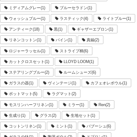
ミディアムグレー(1)
ブルーセラドン(1)
ウォッシュブルー(1)
ラスティック(4)
ライトブルー(1)
アンティーク(18)
黒(1)
ギャザーエプロン(1)
リネンコットン(1)
パイン(1)
真鍮(2)
ロジャーラッセル(1)
ストライプ柄(6)
カットクロスセット(1)
LLOYD LOOM(1)
ステアリングブルー(2)
ルームシューズ(6)
ガラスの器(1)
ヴィンテージ(1)
カフェオレボウル(1)
ポットマット(5)
ラグマット(2)
モスリンハーフリネン(1)
ミラー(1)
Ren(2)
生成り(1)
グラス(2)
生地セット(1)
コットンリネン(1)
ミント(1)
バブーシュ(6)
ガラスの鉢(1)
陶器ボウル(2)
エプロン(1)