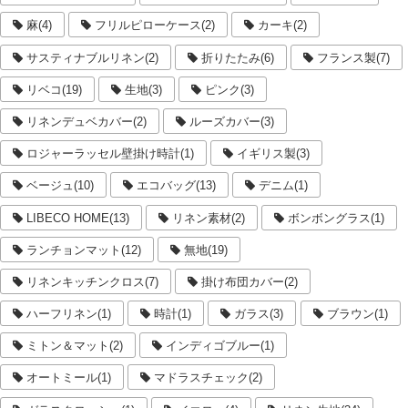
麻(4)
フリルピローケース(2)
カーキ(2)
サスティナブルリネン(2)
折りたたみ(6)
フランス製(7)
リベコ(19)
生地(3)
ピンク(3)
リネンデュベカバー(2)
ルーズカバー(3)
ロジャーラッセル壁掛け時計(1)
イギリス製(3)
ベージュ(10)
エコバッグ(13)
デニム(1)
LIBECO HOME(13)
リネン素材(2)
ボンボングラス(1)
ランチョンマット(12)
無地(19)
リネンキッチンクロス(7)
掛け布団カバー(2)
ハーフリネン(1)
時計(1)
ガラス(3)
ブラウン(1)
ミトン＆マット(2)
インディゴブルー(1)
オートミール(1)
マドラスチェック(2)