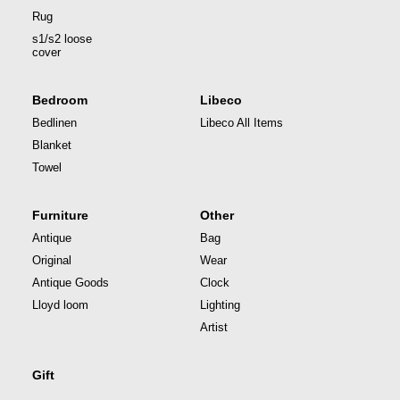
Rug
s1/s2 loose
cover
Bedroom
Libeco
Bedlinen
Libeco All Items
Blanket
Towel
Furniture
Other
Antique
Bag
Original
Wear
Antique Goods
Clock
Lloyd loom
Lighting
Artist
Gift