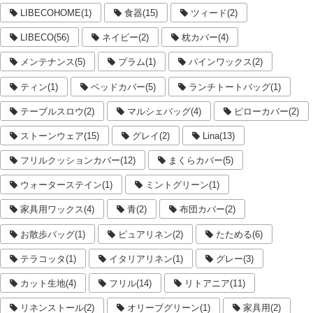
LIBECOHOME(1)
食器(15)
ツィード(2)
LIBECO(56)
ネイビー(2)
枕カバー(4)
メンテナンス(5)
プラム(1)
パインワックス(2)
ティン(1)
ベッドカバー(5)
ランチトートバッグ(1)
テーブルスロウ(2)
マルシェバッグ(4)
ピローカバー(2)
ストーンウェア(15)
グレイ(2)
Lina(13)
フリルクッションカバー(12)
まくらカバー(5)
ウォーターステイン(1)
ミントグリーン(1)
家具用ワックス(4)
青(2)
布団カバー(2)
お散歩バッグ(1)
ピュアリネン(2)
たためる(6)
テラコッタ(1)
イタリアリネン(1)
グレー(3)
カット生地(4)
フリル(14)
リトアニア(11)
リネンストール(2)
オリーブグリーン(1)
家具用(2)