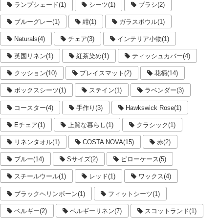
ランプシェード(1)
シーツ(1)
ブラシ(2)
ブルーグレー(1)
紺(1)
ガラスボウル(1)
Naturals(4)
チェア(3)
インテリア小物(1)
英国リネン(1)
紅茶染め(1)
ティッシュカバー(4)
クッション(10)
プレイスマット(2)
花柄(14)
ボックスシーツ(1)
ステイン(1)
ラベンダー(3)
コースター(4)
手作り(3)
Hawkswick Rose(1)
Eチェア(1)
上質な暮らし(1)
クラシック(1)
リネンタオル(1)
COSTA NOVA(15)
赤(2)
ブルー(14)
Sサイズ(2)
ピローケース(5)
スチールウール(1)
レッド(1)
ワックス(4)
ブラックヘリンボーン(1)
フィットシーツ(1)
ベルギー(2)
ベルギーリネン(7)
スコットランド(1)