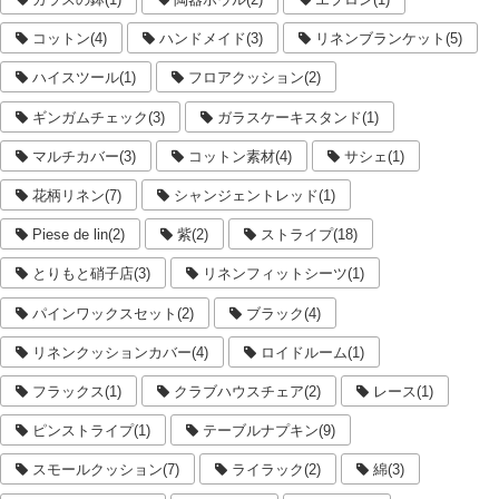
コットン(4)
ハンドメイド(3)
リネンブランケット(5)
ハイスツール(1)
フロアクッション(2)
ギンガムチェック(3)
ガラスケーキスタンド(1)
マルチカバー(3)
コットン素材(4)
サシェ(1)
花柄リネン(7)
シャンジェントレッド(1)
Piese de lin(2)
紫(2)
ストライプ(18)
とりもと硝子店(3)
リネンフィットシーツ(1)
パインワックスセット(2)
ブラック(4)
リネンクッションカバー(4)
ロイドルーム(1)
フラックス(1)
クラブハウスチェア(2)
レース(1)
ピンストライプ(1)
テーブルナプキン(9)
スモールクッション(7)
ライラック(2)
綿(3)