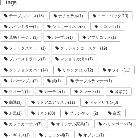
Tags
テーブルクロス(13)
ナチュラル(1)
トートバッグ(10)
パインミラー(1)
シルキーリネン(3)
クロック(1)
花柄カーテン(1)
パープル(1)
アプリコット(1)
フラックスカラー(1)
クッションコースター(19)
ブルーストライプ(1)
マジョリカ焼き(1)
クッションカバー(14)
リネンクロス(12)
ホワイト(11)
リバーシブル(2)
鏡(1)
テーブルランナー(1)
クオーツ(1)
カーテン(1)
スレート(1)
薄紫(1)
翡翠(1)
リトアニアリネン(11)
ベッドリネン(3)
炭黒(1)
リネン(80)
ブランケット(2)
白(5)
カフェカーテン(7)
オリジナル家具(2)
ヘリンボーン(3)
イギリス(1)
チェック柄(7)
オブジェ(1)