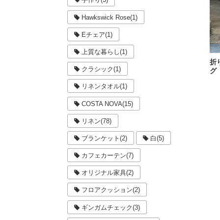
Hawkswick Rose(1)
Eチェア(1)
上質な暮らし(1)
折
クラシック(1)
グ
リネンタオル(1)
COSTA NOVA(15)
リネン(78)
ブランケット(2)
白(5)
カフェカーテン(7)
オリジナル家具(2)
フロアクッション(2)
ギンガムチェック(3)