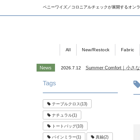
ペニーワイズ／コロニアルチェックが展開するオン
All
New/Restock
Fabric
News
Summer Comfort
2026.7.12
Tags
テーブルクロス(13)
ナチュラル(1)
トートバッグ(10)
パインミラー(1)
真鍮(2)