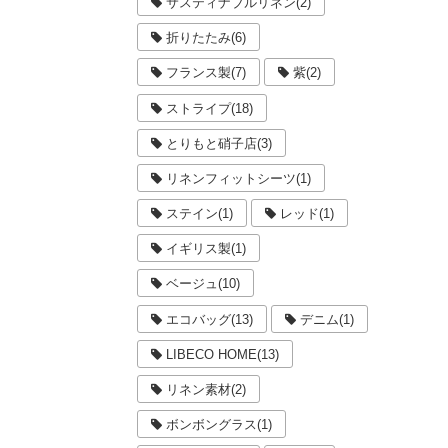
サスティナブルリネン(2)
折りたたみ(6)
フランス製(7)
紫(2)
ストライプ(18)
とりもと硝子店(3)
リネンフィットシーツ(1)
ステイン(1)
レッド(1)
イギリス製(1)
ベージュ(10)
エコバッグ(13)
デニム(1)
LIBECO HOME(13)
リネン素材(2)
ボンボングラス(1)