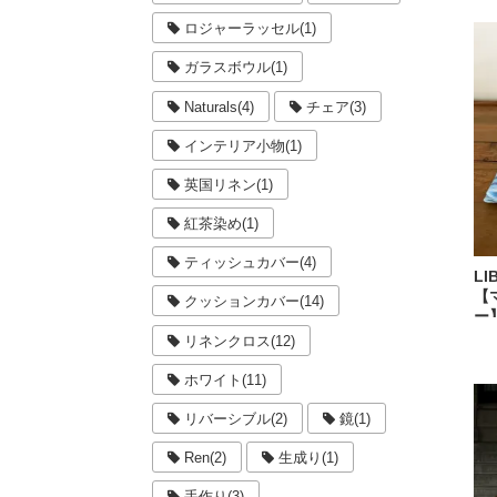
ロジャーラッセル(1)
ガラスボウル(1)
Naturals(4)
チェア(3)
インテリア小物(1)
英国リネン(1)
紅茶染め(1)
ティッシュカバー(4)
L
【
クッションカバー(14)
ー
リネンクロス(12)
ホワイト(11)
リバーシブル(2)
鏡(1)
Ren(2)
生成り(1)
手作り(3)