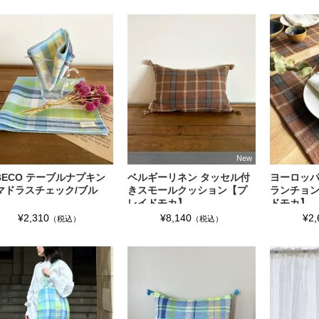
New
IBECO テーブルナプキン
ベルギーリネン タッセル付
ヨーロッパ
マドラスチェック/ブル
きスモールクッション【プ
ランチョ
】
レイドモカ】
ドモカ】
¥2,310
¥8,140
¥2,
（税込）
（税込）