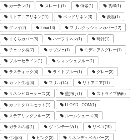
カーテン(1)
スレート(1)
薄紫(1)
翡翠(1)
リトアニアリネン(11)
ベッドリネン(3)
炭黒(1)
グレイ(2)
Lina(13)
フリルクッションカバー(12)
まくらカバー(5)
ハーフリネン(1)
時計(1)
チェック柄(7)
オブジェ(1)
ミディアムグレー(1)
ブルーセラドン(1)
ウォッシュブルー(1)
ラスティック(4)
ライトブルー(1)
グレー(3)
カット生地(4)
フリル(14)
リトアニア(11)
リネンピローケース(3)
壁掛け(1)
ストライプ柄(6)
カットクロスセット(1)
LLOYD LOOM(1)
ステアリングブルー(2)
ルームシューズ(6)
ガラスの器(1)
ヴィンテージ(1)
リベコ(19)
生地(3)
ピンク(3)
リネンデュベカバー(2)