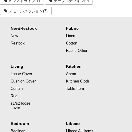
ピンストライプ(1)
テーブルナプキン(9)
スモールクッション(7)
New/Restock
Fabric
New
Linen
Restock
Cotton
Fabric Other
Living
Kitchen
Loose Cover
Apron
Cushion Cover
Kitchen Cloth
Curtain
Table Item
Rug
s1/s2 loose
cover
Bedroom
Libeco
Bedlinen
Libeco All Items