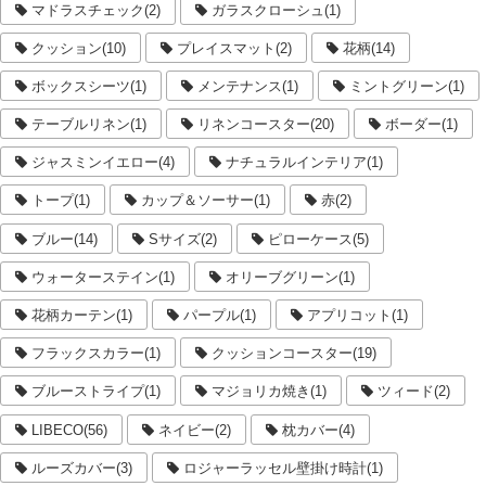
マドラスチェック(2)
ガラスクローシュ(1)
クッション(10)
プレイスマット(2)
花柄(14)
ボックスシーツ(1)
メンテナンス(1)
ミントグリーン(1)
テーブルリネン(1)
リネンコースター(20)
ボーダー(1)
ジャスミンイエロー(4)
ナチュラルインテリア(1)
トープ(1)
カップ＆ソーサー(1)
赤(2)
ブルー(14)
Sサイズ(2)
ピローケース(5)
ウォーターステイン(1)
オリーブグリーン(1)
花柄カーテン(1)
パープル(1)
アプリコット(1)
フラックスカラー(1)
クッションコースター(19)
ブルーストライプ(1)
マジョリカ焼き(1)
ツィード(2)
LIBECO(56)
ネイビー(2)
枕カバー(4)
ルーズカバー(3)
ロジャーラッセル壁掛け時計(1)