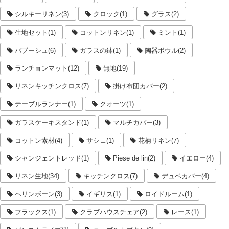
シルキーリネン(3)
クロック(1)
グラス(2)
生地セット(1)
コットンリネン(1)
ミント(1)
バブーシュ(6)
ガラスの鉢(1)
陶器ボウル(2)
ランチョンマット(12)
無地(19)
リネンキッチンクロス(7)
掛け布団カバー(2)
テーブルランナー(1)
クオーツ(1)
ガラスケーキスタンド(1)
マルチカバー(3)
コットン素材(4)
サシェ(1)
花柄リネン(7)
シャンジェントレッド(1)
Piese de lin(2)
イエロー(4)
リネン生地(34)
キッチンクロス(7)
デュベカバー(4)
ヘリンボーン(3)
イギリス(1)
ロイドルーム(1)
フラックス(1)
クラブハウスチェア(2)
レース(1)