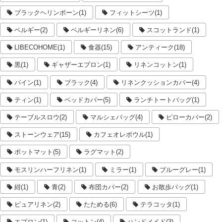
ブラックヘリンボーン(1)
フィットシーツ(1)
ベルギー(2)
ベルギーリネン(6)
スコットランド(1)
LIBECOHOME(1)
食器(15)
アンティーク(18)
黒(1)
ギャザーエプロン(1)
リネンコットン(1)
パイン(1)
ブラック(4)
リネンクッションカバー(4)
ティン(1)
ベッドカバー(5)
ランチトートバッグ(1)
テーブルスロウ(2)
マルシェバッグ(4)
ピローカバー(2)
ストーンウェア(15)
カフェオレボウル(1)
ポットマット(5)
ラグマット(2)
モスリンハーフリネン(1)
ミラー(1)
ブルーグレー(1)
紺(1)
青(2)
布団カバー(2)
お散歩バッグ(1)
ピュアリネン(2)
たためる(6)
テラコッタ(1)
エプロン(1)
コットン(4)
ハンドメイド(3)