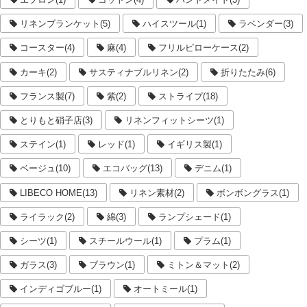
リネンブランケット(5)
ハイスツール(1)
ラベンダー(3)
コースター(4)
麻(4)
フリルピローケース(2)
カーキ(2)
サスティナブルリネン(2)
折りたたみ(6)
フランス製(7)
紫(2)
ストライプ(18)
とりもと硝子店(3)
リネンフィットシーツ(1)
ステイン(1)
レッド(1)
イギリス製(1)
ベージュ(10)
エコバッグ(13)
デニム(1)
LIBECO HOME(13)
リネン素材(2)
ボンボングラス(1)
ライラック(2)
綿(3)
ランプシェード(1)
シーツ(1)
スチールウール(1)
プラム(1)
ガラス(3)
ブラウン(1)
ミトン＆マット(2)
インディゴブルー(1)
オートミール(1)