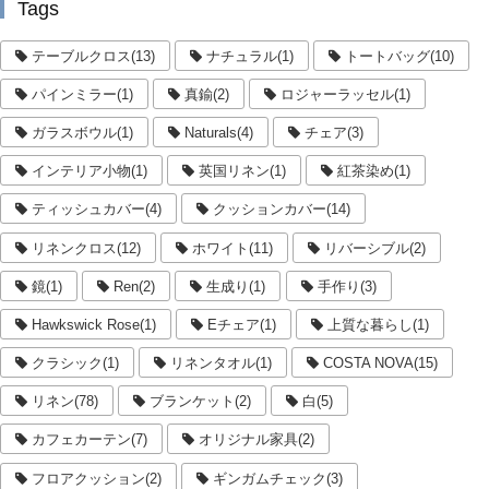
Tags
テーブルクロス(13)
ナチュラル(1)
トートバッグ(10)
パインミラー(1)
真鍮(2)
ロジャーラッセル(1)
ガラスボウル(1)
Naturals(4)
チェア(3)
インテリア小物(1)
英国リネン(1)
紅茶染め(1)
ティッシュカバー(4)
クッションカバー(14)
リネンクロス(12)
ホワイト(11)
リバーシブル(2)
鏡(1)
Ren(2)
生成り(1)
手作り(3)
Hawkswick Rose(1)
Eチェア(1)
上質な暮らし(1)
クラシック(1)
リネンタオル(1)
COSTA NOVA(15)
リネン(78)
ブランケット(2)
白(5)
カフェカーテン(7)
オリジナル家具(2)
フロアクッション(2)
ギンガムチェック(3)