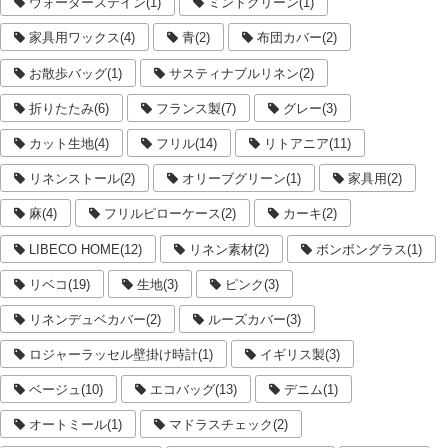
ウォーターステイン(1)
ミントグリーン(1)
家具用ワックス(4)
青(2)
布団カバー(2)
お散歩バッグ(1)
サスティナブルリネン(2)
折りたたみ(6)
フランス製(7)
グレー(3)
カット生地(4)
フリル(14)
リトアニア(11)
リネンストール(2)
オリーブグリーン(1)
家具用(2)
麻(4)
フリルピローケース(2)
カーキ(2)
LIBECO HOME(12)
リネン素材(2)
ボンボングラス(1)
リベコ(19)
生地(3)
ピンク(3)
リネンデュベカバー(2)
ルーズカバー(3)
ロジャーラッセル壁掛け時計(1)
イギリス製(3)
ベージュ(10)
エコバッグ(13)
デニム(1)
オートミール(1)
マドラスチェック(2)