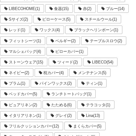
LIBECOHOME(1)
食器(15)
赤(2)
ブルー(14)
Sサイズ(2)
ピローケース(5)
スチールウール(1)
レッド(1)
ワックス(4)
ブラックヘリンボーン(1)
フィットシーツ(1)
ベルギー(2)
テーブルスロウ(2)
マルシェバッグ(4)
ピローカバー(1)
ストーンウェア(15)
ツィード(2)
LIBECO(54)
ネイビー(2)
枕カバー(4)
メンテナンス(5)
プラム(1)
パインワックス(2)
ティン(1)
ベッドカバー(5)
ランチトートバッグ(1)
ピュアリネン(2)
たためる(6)
テラコッタ(1)
イタリアリネン(1)
グレイ(2)
Lina(13)
フリルクッションカバー(12)
まくらカバー(5)