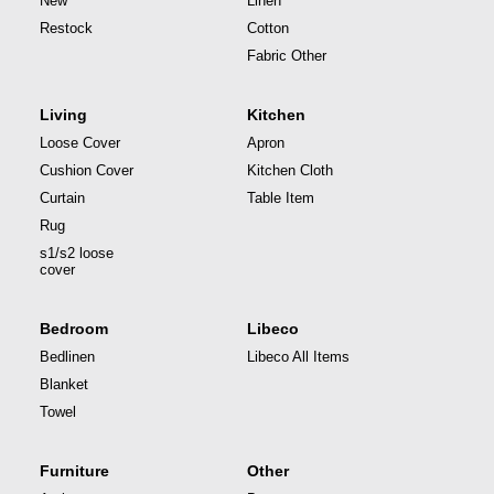
New
Linen
Restock
Cotton
Fabric Other
Living
Kitchen
Loose Cover
Apron
Cushion Cover
Kitchen Cloth
Curtain
Table Item
Rug
s1/s2 loose
cover
Bedroom
Libeco
Bedlinen
Libeco All Items
Blanket
Towel
Furniture
Other