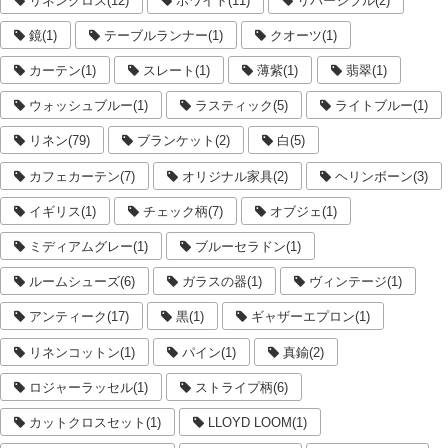
リネンクロス(12)
ホワイト(11)
リバーシブル(2)
鏡(1)
テーブルランナー(1)
クオーツ(1)
カーテン(1)
スレート(1)
薄紫(1)
翡翠(1)
ウォッシュブルー(1)
ラスティック(5)
ライトブルー(1)
リネン(79)
ブランケット(2)
白(5)
カフェカーテン(7)
オリジナル家具(2)
ヘリンボーン(3)
イギリス(1)
チェック柄(7)
オブジェ(1)
ミディアムグレー(1)
ブルーセラドン(1)
ルームシューズ(6)
ガラスの器(1)
ヴィンテージ(1)
アンティーク(17)
黒(1)
ギャザーエプロン(1)
リネンコットン(1)
パイン(1)
真鍮(2)
ロジャーラッセル(1)
ストライプ柄(6)
カットクロスセット(1)
LLOYD LOOM(1)