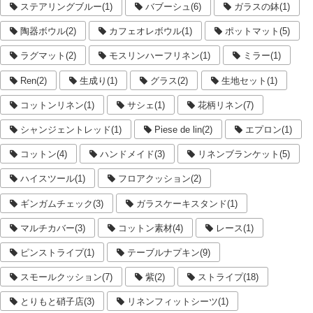
ステアリングブルー(1)
バブーシュ(6)
ガラスの鉢(1)
陶器ボウル(2)
カフェオレボウル(1)
ポットマット(5)
ラグマット(2)
モスリンハーフリネン(1)
ミラー(1)
Ren(2)
生成り(1)
グラス(2)
生地セット(1)
コットンリネン(1)
サシェ(1)
花柄リネン(7)
シャンジェントレッド(1)
Piese de lin(2)
エプロン(1)
コットン(4)
ハンドメイド(3)
リネンブランケット(5)
ハイスツール(1)
フロアクッション(2)
ギンガムチェック(3)
ガラスケーキスタンド(1)
マルチカバー(3)
コットン素材(4)
レース(1)
ピンストライプ(1)
テーブルナプキン(9)
スモールクッション(7)
紫(2)
ストライプ(18)
とりもと硝子店(3)
リネンフィットシーツ(1)