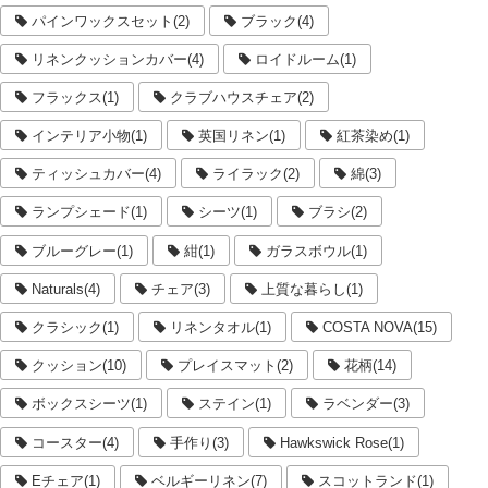
パインワックスセット(2)
ブラック(4)
リネンクッションカバー(4)
ロイドルーム(1)
フラックス(1)
クラブハウスチェア(2)
インテリア小物(1)
英国リネン(1)
紅茶染め(1)
ティッシュカバー(4)
ライラック(2)
綿(3)
ランプシェード(1)
シーツ(1)
ブラシ(2)
ブルーグレー(1)
紺(1)
ガラスボウル(1)
Naturals(4)
チェア(3)
上質な暮らし(1)
クラシック(1)
リネンタオル(1)
COSTA NOVA(15)
クッション(10)
プレイスマット(2)
花柄(14)
ボックスシーツ(1)
ステイン(1)
ラベンダー(3)
コースター(4)
手作り(3)
Hawkswick Rose(1)
Eチェア(1)
ベルギーリネン(7)
スコットランド(1)