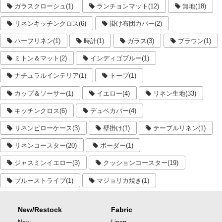
ガラスクローシュ(1)
ランチョンマット(12)
無地(18)
リネンキッチンクロス(6)
掛け布団カバー(2)
ハーフリネン(1)
時計(1)
ガラス(3)
ブラウン(1)
ミトン＆マット(2)
インディゴブルー(1)
ナチュラルインテリア(1)
トープ(1)
カップ＆ソーサー(1)
イエロー(4)
リネン生地(33)
キッチンクロス(6)
デュベカバー(4)
リネンピローケース(3)
壁掛け(1)
テーブルリネン(1)
リネンコースター(20)
ボーダー(1)
ジャスミンイエロー(3)
クッションコースター(19)
ブルーストライプ(1)
マジョリカ焼き(1)
New/Restock
Fabric