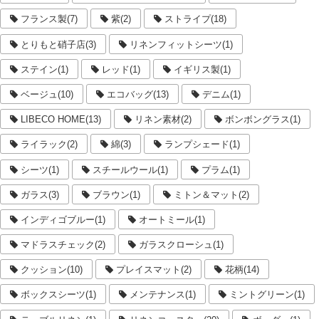
フランス製(7)
紫(2)
ストライプ(18)
とりもと硝子店(3)
リネンフィットシーツ(1)
ステイン(1)
レッド(1)
イギリス製(1)
ベージュ(10)
エコバッグ(13)
デニム(1)
LIBECO HOME(13)
リネン素材(2)
ボンボングラス(1)
ライラック(2)
綿(3)
ランプシェード(1)
シーツ(1)
スチールウール(1)
プラム(1)
ガラス(3)
ブラウン(1)
ミトン＆マット(2)
インディゴブルー(1)
オートミール(1)
マドラスチェック(2)
ガラスクローシュ(1)
クッション(10)
プレイスマット(2)
花柄(14)
ボックスシーツ(1)
メンテナンス(1)
ミントグリーン(1)