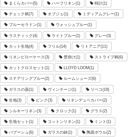
まくらカバー(5)
ハーフリネン(1)
時計(1)
チェック柄(7)
オブジェ(1)
ミディアムグレー(1)
ブルーセラドン(1)
ウォッシュブルー(1)
ラスティック(4)
ライトブルー(1)
グレー(3)
カット生地(4)
フリル(14)
リトアニア(11)
リネンピローケース(3)
壁掛け(1)
ストライプ柄(6)
カットクロスセット(1)
LLOYD LOOM(1)
ステアリングブルー(2)
ルームシューズ(6)
ガラスの器(1)
ヴィンテージ(1)
リベコ(19)
生地(3)
ピンク(3)
リネンデュベカバー(2)
シルキーリネン(3)
クロック(1)
グラス(2)
生地セット(1)
コットンリネン(1)
ミント(1)
バブーシュ(6)
ガラスの鉢(1)
陶器ボウル(2)