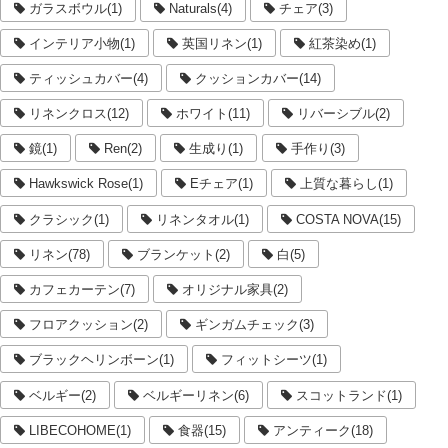
ガラスボウル(1)
Naturals(4)
チェア(3)
インテリア小物(1)
英国リネン(1)
紅茶染め(1)
ティッシュカバー(4)
クッションカバー(14)
リネンクロス(12)
ホワイト(11)
リバーシブル(2)
鏡(1)
Ren(2)
生成り(1)
手作り(3)
Hawkswick Rose(1)
Eチェア(1)
上質な暮らし(1)
クラシック(1)
リネンタオル(1)
COSTA NOVA(15)
リネン(78)
ブランケット(2)
白(5)
カフェカーテン(7)
オリジナル家具(2)
フロアクッション(2)
ギンガムチェック(3)
ブラックヘリンボーン(1)
フィットシーツ(1)
ベルギー(2)
ベルギーリネン(6)
スコットランド(1)
LIBECOHOME(1)
食器(15)
アンティーク(18)