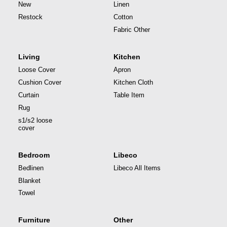
New
Linen
Restock
Cotton
Fabric Other
Living
Kitchen
Loose Cover
Apron
Cushion Cover
Kitchen Cloth
Curtain
Table Item
Rug
s1/s2 loose
cover
Bedroom
Libeco
Bedlinen
Libeco All Items
Blanket
Towel
Furniture
Other