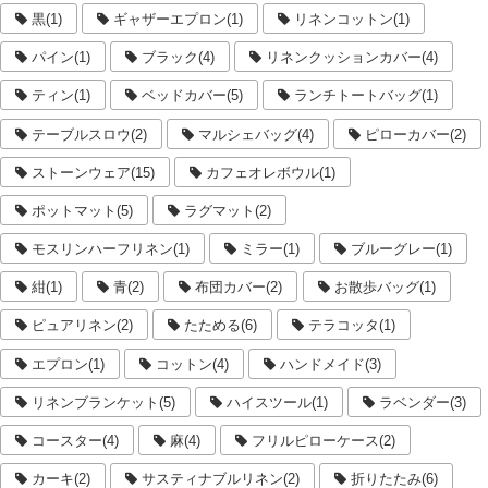
黒(1)
ギャザーエプロン(1)
リネンコットン(1)
パイン(1)
ブラック(4)
リネンクッションカバー(4)
ティン(1)
ベッドカバー(5)
ランチトートバッグ(1)
テーブルスロウ(2)
マルシェバッグ(4)
ピローカバー(2)
ストーンウェア(15)
カフェオレボウル(1)
ポットマット(5)
ラグマット(2)
モスリンハーフリネン(1)
ミラー(1)
ブルーグレー(1)
紺(1)
青(2)
布団カバー(2)
お散歩バッグ(1)
ピュアリネン(2)
たためる(6)
テラコッタ(1)
エプロン(1)
コットン(4)
ハンドメイド(3)
リネンブランケット(5)
ハイスツール(1)
ラベンダー(3)
コースター(4)
麻(4)
フリルピローケース(2)
カーキ(2)
サスティナブルリネン(2)
折りたたみ(6)