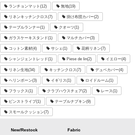
ランチョンマット(12)
無地(19)
リネンキッチンクロス(7)
掛け布団カバー(2)
テーブルランナー(1)
クオーツ(1)
ガラスケーキスタンド(1)
マルチカバー(3)
コットン素材(4)
サシェ(1)
花柄リネン(7)
シャンジェントレッド(1)
Piese de lin(2)
イエロー(4)
リネン生地(34)
キッチンクロス(7)
デュベカバー(4)
ヘリンボーン(3)
イギリス(1)
ロイドルーム(1)
フラックス(1)
クラブハウスチェア(2)
レース(1)
ピンストライプ(1)
テーブルナプキン(9)
スモールクッション(7)
New/Restock
Fabric