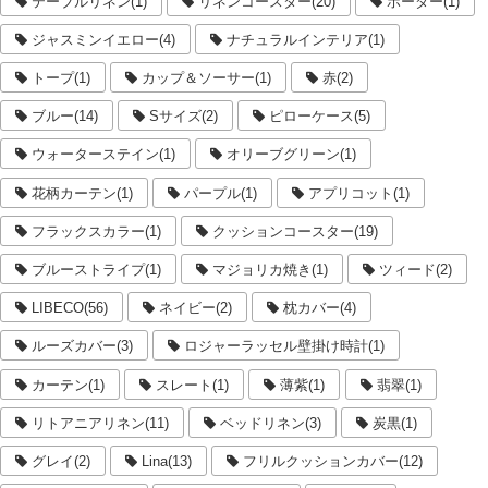
テーブルリネン(1)
リネンコースター(20)
ボーダー(1)
ジャスミンイエロー(4)
ナチュラルインテリア(1)
トープ(1)
カップ＆ソーサー(1)
赤(2)
ブルー(14)
Sサイズ(2)
ピローケース(5)
ウォーターステイン(1)
オリーブグリーン(1)
花柄カーテン(1)
パープル(1)
アプリコット(1)
フラックスカラー(1)
クッションコースター(19)
ブルーストライプ(1)
マジョリカ焼き(1)
ツィード(2)
LIBECO(56)
ネイビー(2)
枕カバー(4)
ルーズカバー(3)
ロジャーラッセル壁掛け時計(1)
カーテン(1)
スレート(1)
薄紫(1)
翡翠(1)
リトアニアリネン(11)
ベッドリネン(3)
炭黒(1)
グレイ(2)
Lina(13)
フリルクッションカバー(12)