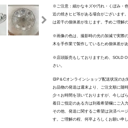
※ご注意：細かなキズや汚れ・くぼみ・
近の焼きヒビ等がある場合がございます
は若干の個体差が生じます。予めご理解
※画像の色は、撮影時の光の加減で実際
木を手作業で製作しているため個体差が
※店頭販売もしておりますため、SOLD 
さい。
🔳P＆Cオンラインショップ配送状況のお知
お品物の発送は週末より、ご注文順に随
少々お時間を頂いておりますが、今しば
着日ご指定のある方は到着希望欄にご入
その他、発送に関するご希望は決済ペー
す。ご理解の程、何卒よろしくお願い申